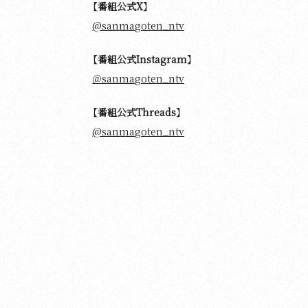
【番組公式X】
@sanmagoten_ntv
【番組公式Instagram】
＠sanmagoten_ntv
【番組公式Threads】
@sanmagoten_ntv