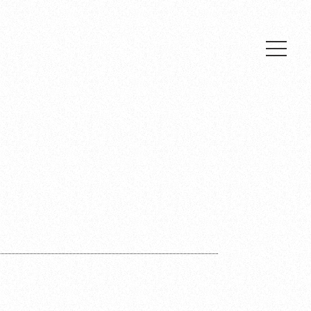
Top
News
Live & Events
Media
Profile
Biography
Discography
Video
Fan Club
Goods