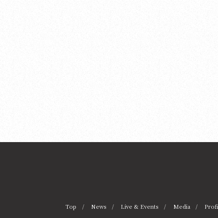
Top
News
Live & Events
Media
Profi