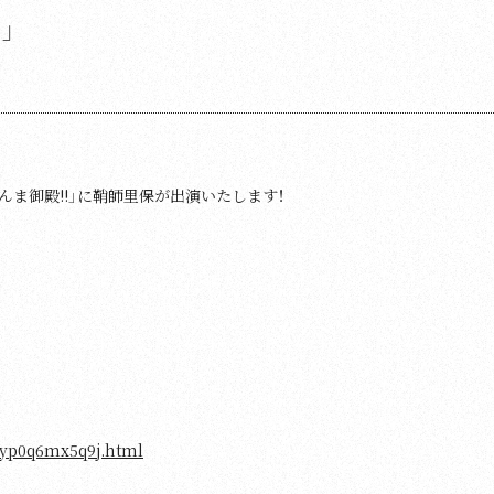
」
！さんま御殿!!」に鞘師里保が出演いたします！
wzyp0q6mx5q9j.html