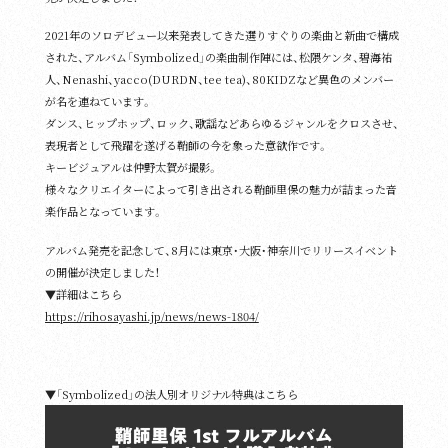
Goods
2021年のソロデビュー以来発表してきた選りすぐりの楽曲と新曲で構成
された、アルバム「Symbolized」の楽曲制作陣には、松隈ケンタ、碧海祐
人、Nenashi、yacco(DURDN、tee tea)、80KIDZなど異色のメンバー
が名を連ねています。
ダンス、ヒップホップ、ロック、歌謡などあらゆるジャンルをクロスさせ、
表現者として飛躍を遂げる鞘師の今を象った意欲作です。
キービジュアルは仲野太賀が撮影。
Contact Us
様々なクリエイターによって引き出される鞘師里保の魅力が詰まった音
楽作品となっています。
Site Policy
アルバム発売を記念して、8月には東京・大阪・神奈川でリリースイベント
の開催が決定しました！
▼詳細はこちら
https://rihosayashi.jp/news/news-1804/
▼「Symbolized」の法人別オリジナル特典はこちら