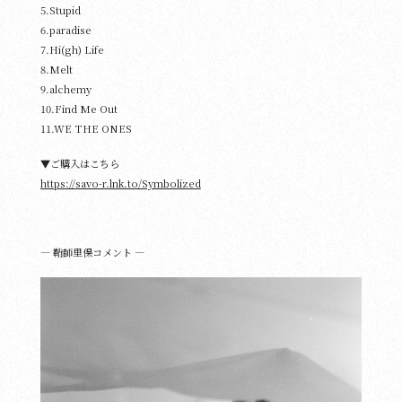
5.Stupid
6.paradise
7.Hi(gh) Life
8.Melt
9.alchemy
10.Find Me Out
11.WE THE ONES
▼ご購入はこちら
https://savo-r.lnk.to/Symbolized
― 鞘師里保コメント ―