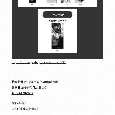
https://rihosayashi.jp/news/news-1796/
鞘師里保 1st アルバム「Symbolized」
発売日：2024年7月24日(水)
レーベル：Savo-r
【商品形態】
＜初回生産限定盤A＞