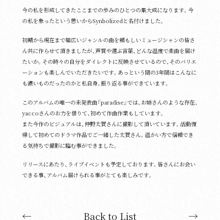
今の私を形成してきたここまでの歩みのひとつの集大成になります。今
の私を象ったという思いからSynbolizedと名付けました。
初期から現在まで幅広いジャンルの曲を頼もしいミュージシャンの皆さ
ん共に作らせて頂きましたが、声質や選ぶ言葉、どんな温度で楽曲を届け
たいか。その時々の自分をダイレクトに反映させているので、そのバリエ
ーションも楽しんでいただきたいです。あっという間の3年間はこんなに
も濃いものだったのかと私自身、振り返る事ができています。
このアルバムの唯一の未発表曲『paradise』では、お姉さんのような存在、
yaccoさんのお力を借りて、初めて作曲作業もしています。
また今作のビジュアルは、仲野太賀さんに撮影して頂いています。活動復
帰して初めてのドラマ作品でご一緒した太賀さん。温かい方で信頼でき
る気持ちで撮影に臨む事ができました。
リリースにあたり、ライブイベントも予定しております。皆さんにお会い
できる事、アルバム届けられる事がとても楽しみです。
←
Back to List
→