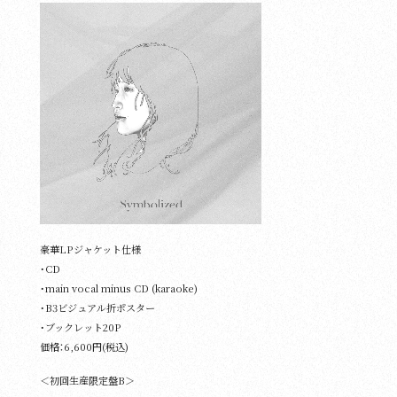
豪華LPジャケット仕様
・CD
・main vocal minus CD (karaoke)
・B3ビジュアル折ポスター
・ブックレット20P
価格：6,600円(税込)
＜初回生産限定盤B＞