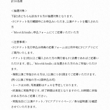
計30名様
＜抽選対象＞
下記2点どちらも該当する方が抽選対象となります。
・FCチケット先行期間中にお申込みいただき、公演チケットを購入された
方
・「Meet＆Smile」申込フォームにてご応募いただいた方
＜注意事項＞
・FCチケット先行申込み特典の応募フォームは12月中旬にFCアプリにて
ご案内いたします。
・チケットを2枚以上ご購入された方の同行者もFC会員であればご応募い
ただけます。但し、「Meet&Smile」は当選された方のみご参加いただけ
ます。
・複数公演ご参加される方は、1公演につき1回までご応募いただけます。
(例・2公演ご参加の方⇒2回申込み可)
・トークは30秒、写真撮影はチェキを予定しております。
・終演後に実施予定です。終了時間は未定となりますので、お時間に余裕
がある方のみご応募ください。
・実施当日に［公演チケット／FCアプリマイページ／身分証明書］を確認
させていただきます。