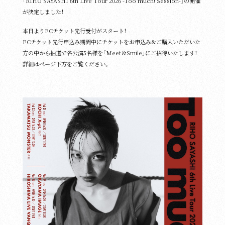
「RIHO SAYASHI 6th Live Tour 2026 -Too much! Session-」の開催
が決定しました！
Goods
本日よりFCチケット先行受付がスタート！
FCチケット先行申込み期間中にチケットをお申込み&ご購入いただいた
方の中から抽選で各公演5名様を「Meet＆Smile」にご招待いたします！
詳細はページ下方をご覧ください。
Contact Us
Site Policy