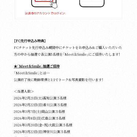
【FC先行申込み特典】
FCチケット先行申込み期間中にチケットをお申込み&ご購入いただいた
方の中から抽選で各公演5名様を「Meet＆Smile」にご招待いたします！
★「Meet＆Smile」抽選ご招待
「Meet＆Smile」とは・・
公演終了後に鞘師里保と1:1でトーク&写真撮影を行います！
＜当選人数＞
2026年2⽉21⽇(土)高知公演：5名様
2026年2⽉22⽇(日)香川公演：5名様
2026年3⽉7⽇(土)岡山公演：5名様
2026年3⽉8⽇(日)広島公演：5名様
2026年3⽉20⽇(金・祝)大阪公演：5名様
2026年3⽉22⽇(日)神奈川公演：5名様