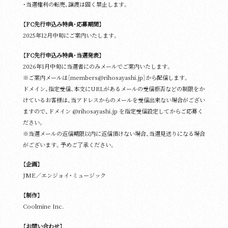
・当選権利の転売、譲渡は固く禁止します。
【FC先行申込み特典・応募期間】
2025年12月中旬にご案内いたします。
【FC先行申込み特典・当選発表】
2026年1月中旬に当選者にのみメールでご案内いたします。
※ご案内メールは［members@rihosayashi.jp］から配信します。
ドメイン、指定受信、本文にURLがあるメールの受信拒否などの制限をか
けているお客様は、当アドレスからのメールを受信出来ない場合がござい
ますので、ドメイン @rihosayashi.jp を指定受信設定してからご応募く
ださい。
※当選メールの返信期限以内に返信頂けない場合、当選見送りになる場合
がございます。予めご了承ください。
【企画】
JME／エンジョイ・ミュージック
【制作】
Coolmine Inc.
【お問い合わせ】