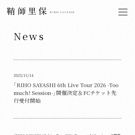
News
Top
News
Live & Events
Media
2025/11/14
Profile
「RIHO SAYASHI 6th Live Tour 2026 -Too
much! Session-」開催決定＆FCチケット先
Biography
行受付開始
Discography
Video
Fan Club