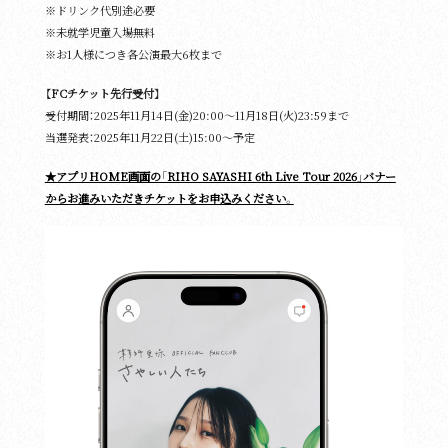
※ドリンク代別途必要
※未就学児童⼊場無料
※お1人様につき各公演最大6枚まで
【FCチケット先行受付】
受付期間：2025年11⽉14⽇(金)20:00〜11⽉18⽇(火)23:59まで
当選発表：2025年11⽉22⽇(土)15:00〜予定
★アプリHOME画面の「RIHO SAYASHI 6th Live Tour 2026」バナー
からお進みいただきチケットをお申込みください。