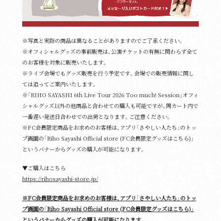
※写真と実際の商品は異なることがありますのでご了承ください。
※オフィシャルグッズの事前販売は、公演チケットの有無に関わらず全て
のお客様を対象に販売いたします。
※ライブ会場でもグッズ販売を行う予定です。会場での販売情報に関し
ては追ってご案内いたします。
※「RIHO SAYASHI 6th Live Tour 2026 Too much! Session」オフィ
シャルグッズ以外の他商品と合わせての購入も可能ですが、同カート内で
一番遅い発送日合わせでの出荷となります。ご注意ください。
※FC会員限定商品をお求めのお客様は、アプリ「さやしい人たち」のトッ
プ画面の「Riho Sayashi Official store (FC会員限定グッズはこちら)」
というバナーからグッズの購入が可能になります。
▼ご購入はこちら
https://rihosayashi-store.jp/
※FC会員限定商品をお求めのお客様は、アプリ「さやしい人たち」のトッ
プ画面の「Riho Sayashi Official store (FC会員限定グッズはこちら)」
というバナーからグッズの購入が可能になります。