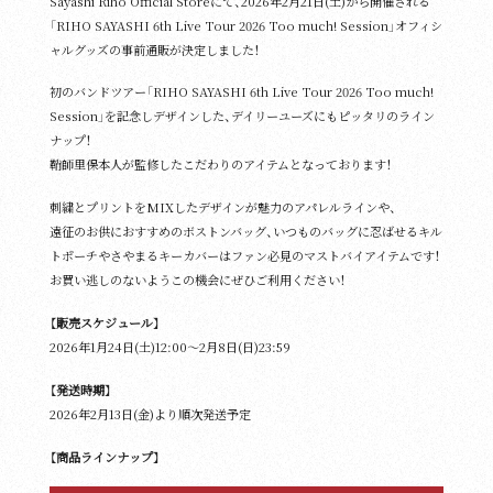
Sayashi Riho Official Storeにて、2026年2⽉21⽇(土)から開催される
「RIHO SAYASHI 6th Live Tour 2026 Too much! Session」オフィシ
Goods
ャルグッズの事前通販が決定しました！
初のバンドツアー「RIHO SAYASHI 6th Live Tour 2026 Too much!
Session」を記念しデザインした、デイリーユーズにもピッタリのライン
ナップ！
鞘師里保本人が監修したこだわりのアイテムとなっております！
Contact Us
刺繍とプリントをMIXしたデザインが魅力のアパレルラインや、
遠征のお供におすすめのボストンバッグ、いつものバッグに忍ばせるキル
Site Policy
トポーチやさやまるキーカバーはファン必見のマストバイアイテムです！
お買い逃しのないようこの機会にぜひご利用ください！
【販売スケジュール】
2026年1月24日(土)12:00〜2月8日(日)23:59
【発送時期】
2026年2月13日(金)より順次発送予定
【商品ラインナップ】