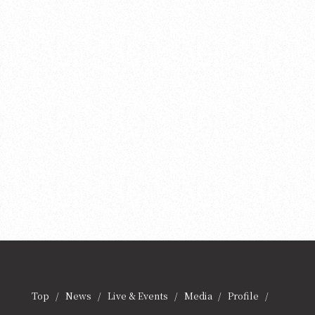
twitter
tiktok
instagram
Top
News
Live & Events
Media
Profile