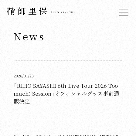
News
Top
News
Live & Events
Media
2026/01/23
Profile
「RIHO SAYASHI 6th Live Tour 2026 Too
much! Session」オフィシャルグッズ事前通
Biography
販決定
Discography
Video
Fan Club