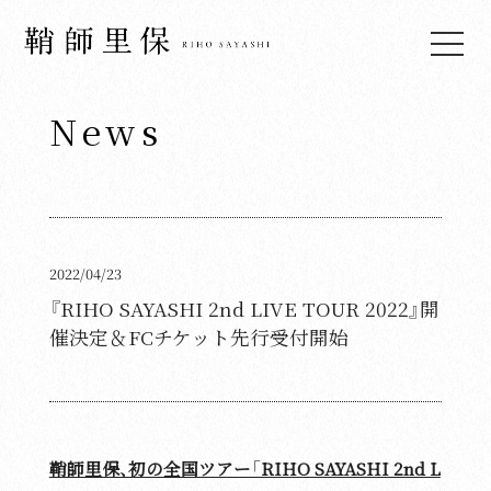
News
Top
News
Live & Events
Media
2022/04/23
Profile
『RIHO SAYASHI 2nd LIVE TOUR 2022』開
催決定＆FCチケット先行受付開始
Biography
Discography
Video
鞘師里保、初の全国ツアー「RIHO SAYASHI 2nd L
Fan Club