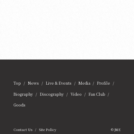
Top
News
Live & Events
Media
Profile
Biography
Discography
Video
Fan Club
Goods
Contact Us
Site Policy
© JME